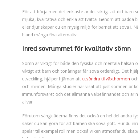
För att börja med det enklaste är det viktigt att ditt ba
mjuka, kvalitativa och enkla att tvätta. Genom att bädda 
eller djur skapar du en mysig miljö för barnet att sova i. N
bland många fina alternativ.
Inred sovrummet för kvalitativ sömn
Sömn är viktigt för både den fysiska och mentala hälsan o
viktigt att barn och tonåringar får sova ordentligt. Det hjä
utveckling, hjälper hjärnan att
utsöndra tillväxthormon
och
och minnen. Många studier har visat att just sömnen är ko
immunförsvaret och det allmänna välbefinnandet och är nå
allvar.
Förutom sängkläderna finns det också en hel del andra fys
saker du kan göra för att barnen ska sova gott. Hur du i
spelar till exempel roll men också vilken atmosfär du skap