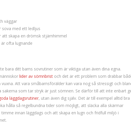
ch väggar
 sova med ett ledljus
för att skapa en drömsk stjärnhimmel
t är ofta lugnande
nte bara ditt barns sovrutiner som är viktiga utan även dina egna.
människor
lider av sömnbrist
och det är ett problem som drabbar båd
 vuxna. Att vara småbarnsförälder kan vara nog så stressigt och blan
a sakerna som tar stryk är just sömnen. Se därför till att inte enbart g
goda läggdagsrutiner
, utan även dig själv. Det är till exempel alltid bra
öka hålla så regelbundna tider som möjligt, att släcka alla skärmar
 timme innan läggdags och att skapa en lugn och fridfull miljö i
et.