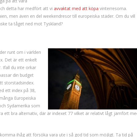
ga på att vara
ch detta har medfört att vi
avvaktat med att köpa
vinterresorna.
nien, men även en del weekendresor till europeiska städer. Om du vill
anske ta tåget ned mot Tyskland?
nder runt om i världen
x. Det är ett enkelt
. Ifall du inte orkar
passar din budget
tt storstadsindex.
ed ett index på 38,
e många Europeiska
n och Sydamerika som
ett bra alternativ, där är indexet 77 vilket är relativt lågt jämfört me
å komma ihåg att försöka vara ute i så god tid som möjligt. Ta tid på