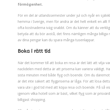
förmögenhet.
För en del är utlandssemester under jul och nyår en självkla
hemma i Sverige, men för andra är det helt enkelt en allt för
ofta kostnaderna iväg snabbt. Om du känner att du verklig
betyda att du bör avstå, det finns nämligen många billiga 
av dina pengar kan du spara många tusenlappar.
Boka i rätt tid
När det kommer till att boka en resa är det lätt att vilja v
nackdelen med detta är att priserna kan variera väldigt. Ha
sista minuten med både flyg och boende. Om du däremot hitt
är det inte säkert att flygpriserna är låga. För att lösa detta
vara ute i god tid med att köpa resa och boende. På så vis
igenom vilka hotell som är bäst, vilket flyg som är prisvär
billigast shopping.