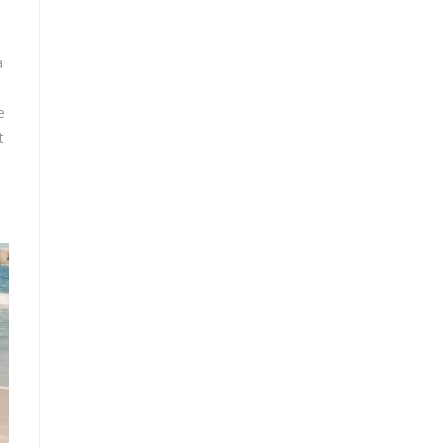
a
e
t