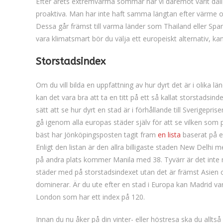
Efter årets extremvarma sommar har vi däremot varit dåli
proaktiva. Man har inte haft samma längtan efter värme o
Dessa går främst till varma länder som Thailand eller Spa
vara klimatsmart bör du välja ett europeiskt alternativ, k
Storstadsindex
Om du vill bilda en uppfattning av hur dyrt det är i olika lä
kan det vara bra att ta en titt på ett så kallat storstadsinde
sätt att se hur dyrt en stad är i förhållande till Sverigepriser
gå igenom alla europas städer själv för att se vilken som 
bäst har Jönköpingsposten tagit fram
en lista
baserat på e
Enligt den listan är den allra billigaste staden New Delhi m
på andra plats kommer Manila med 38. Tyvärr är det int
städer med på storstadsindexet utan det är främst Asie
dominerar. Är du ute efter en stad i Europa kan Madrid vara 
London som har ett index på 120.
Innan du nu åker på din vinter- eller höstresa ska du allts